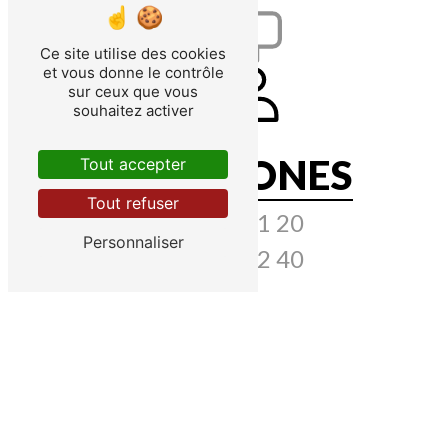
Ce site utilise des cookies
et vous donne le contrôle
sur ceux que vous
souhaitez activer
TÉLÉPHONES
Tout accepter
Tout refuser
06 09 74 71 20
Personnaliser
03 88 58 22 40