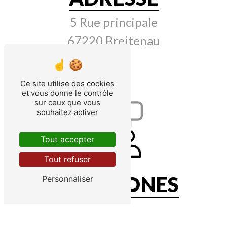
5 Rue principale
67220 Breitenau
Ce site utilise des cookies
et vous donne le contrôle
sur ceux que vous
souhaitez activer
Tout accepter
Tout refuser
TÉLÉPHONES
Personnaliser
06 09 74 71 20
03 88 58 22 40