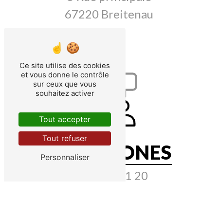
67220 Breitenau
Ce site utilise des cookies
et vous donne le contrôle
sur ceux que vous
souhaitez activer
Tout accepter
Tout refuser
TÉLÉPHONES
Personnaliser
06 09 74 71 20
03 88 58 22 40